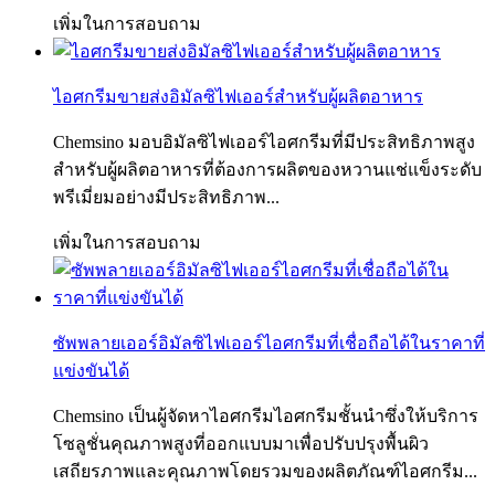
เพิ่มในการสอบถาม
ไอศกรีมขายส่งอิมัลซิไฟเออร์สำหรับผู้ผลิตอาหาร
Chemsino มอบอิมัลซิไฟเออร์ไอศกรีมที่มีประสิทธิภาพสูง
สำหรับผู้ผลิตอาหารที่ต้องการผลิตของหวานแช่แข็งระดับ
พรีเมี่ยมอย่างมีประสิทธิภาพ...
เพิ่มในการสอบถาม
ซัพพลายเออร์อิมัลซิไฟเออร์ไอศกรีมที่เชื่อถือได้ในราคาที่
แข่งขันได้
Chemsino เป็นผู้จัดหาไอศกรีมไอศกรีมชั้นนำซึ่งให้บริการ
โซลูชั่นคุณภาพสูงที่ออกแบบมาเพื่อปรับปรุงพื้นผิว
เสถียรภาพและคุณภาพโดยรวมของผลิตภัณฑ์ไอศกรีม...