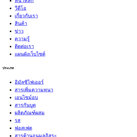
หน้าหลัก
วีดีโอ
เกี่ยวกับเรา
สินค้า
ข่าว
ความรู้
ติดต่อเรา
แผนผังเว็บไซต์
ประเภท
อิมัลซิไฟเออร์
สารเพิ่มความหนา
เอนไซม์อบ
สารกันบูด
ผลิตภัณฑ์ผสม
รส
ฟอสเฟต
สารต้านอนุมูลอิสระ