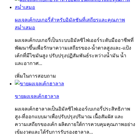
ผงเจลเค้กเบเกอรี่สำหรับอิมัลชันที่เสถียรและคุณภาพ
สม่ำเสมอ
ผงเจลเค้กเบเกอรี่เป็นระบบอิมัลซิไฟเออร์ระดับมืออาชีพที่
พัฒนาขึ้นเพื่อรักษาความเสถียรของ-น้ำตาลสูงและ-แป้ง
เค้กที่มีไขมันสูง ปรับปรุงปฏิสัมพันธ์ระหว่างน้ำมัน น้ำ
และอากาศ...
เพิ่มในการสอบถาม
ขายผงเจลเค้กฮาลาล
ผงเจลเค้กฮาลาลเป็นอิมัลซิไฟเออร์เบเกอรี่ประสิทธิภาพ
สูง-ที่ออกแบบมาเพื่อปรับปรุงปริมาณ เนื้อสัมผัส และ
ความเสถียรของเค้ก ผลิตภายใต้การควบคุมคุณภาพอย่าง
เข้มงวดและได้รับการรับรองฮาลาล...